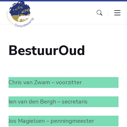
Skip
Skip
Skip
to
to
to
content
main
footer
navigation
BestuurOud
Chris van Zwam – voorzitter
Ien van den Bergh – secretaris
Jos Magielsen – penningmeester