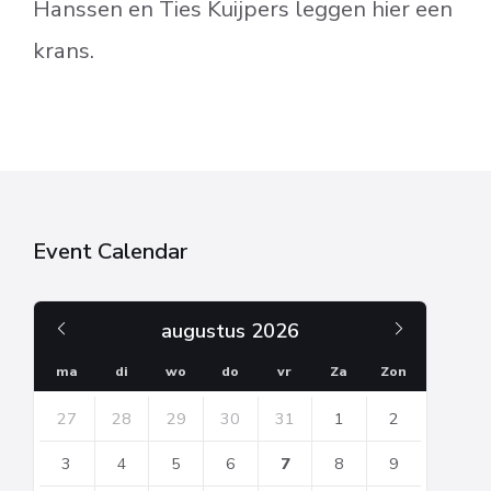
Hanssen en Ties Kuijpers leggen hier een
krans.
Event Calendar
Vorige
Volgend
augustus
2026
maand
maand
ma
di
wo
do
vr
Za
Zon
Skip
27
28
29
30
31
1
2
calendar
days
3
4
5
6
7
8
9