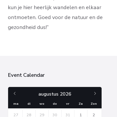
kun je hier heerlijk wandelen en elkaar
ontmoeten. Goed voor de natuur en de
gezondheid dus!”
Event Calendar
Vorige
Volgend
augustus
2026
maand
maand
ma
di
wo
do
vr
Za
Zon
Skip
27
28
29
30
31
1
2
calendar