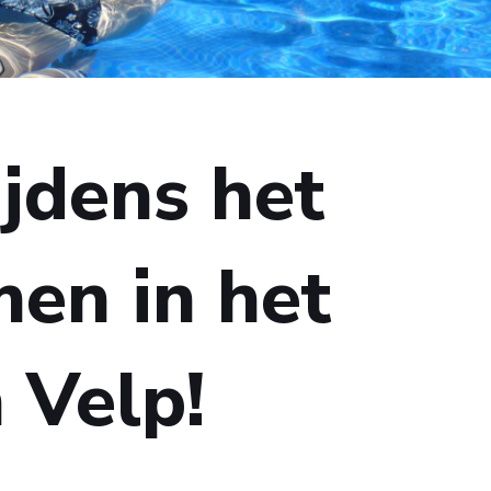
ijdens het
n in het
 Velp!