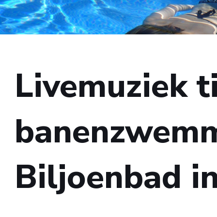
Livemuziek t
banenzwemme
Biljoenbad in