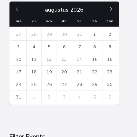
Vorige
Volgend
augustus
2026
maand
maand
ma
di
wo
do
vr
Za
Zon
Skip
27
28
29
30
31
1
2
calendar
days
3
4
5
6
7
8
9
10
11
12
13
14
15
16
17
18
19
20
21
22
23
24
25
26
27
28
29
30
31
1
2
3
4
5
6
Back
to
calendar
days
Filter Events