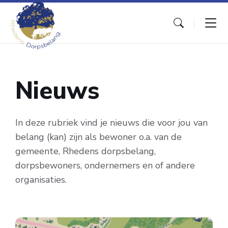
Skip
Skip
Skip
to
to
to
content
main
footer
navigation
Nieuws
In deze rubriek vind je nieuws die voor jou van
belang (kan) zijn als bewoner o.a. van de
gemeente, Rhedens dorpsbelang,
dorpsbewoners, ondernemers en of andere
organisaties.