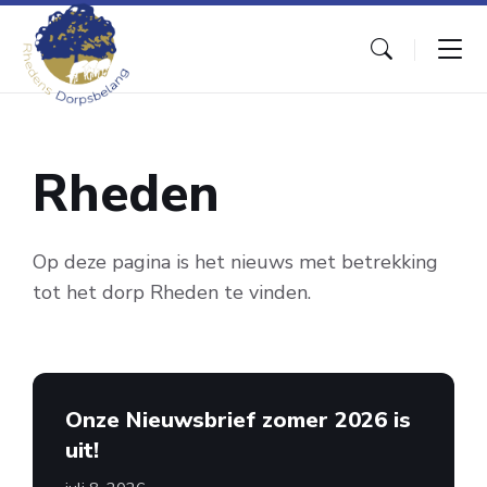
Skip
Skip
Skip
to
to
to
content
main
footer
navigation
Rheden
Op deze pagina is het nieuws met betrekking
tot het dorp Rheden te vinden.
Onze Nieuwsbrief zomer 2026 is
uit!