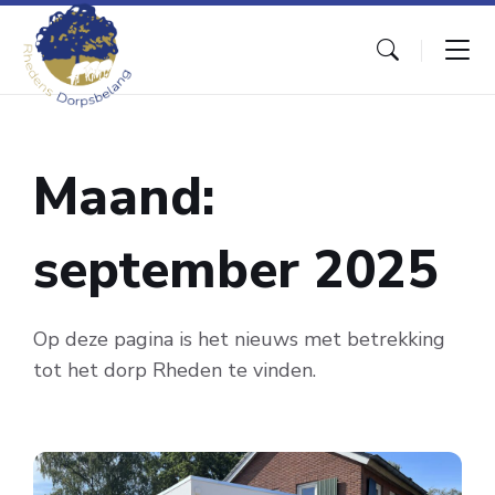
Skip
Skip
Skip
to
to
to
content
main
footer
navigation
Maand:
september 2025
Op deze pagina is het nieuws met betrekking
tot het dorp Rheden te vinden.